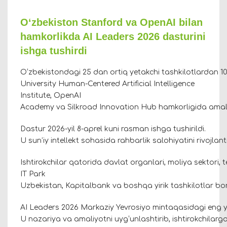
O‘zbekiston Stanford va OpenAI bilan
hamkorlikda AI Leaders 2026 dasturini
ishga tushirdi
O‘zbekistondagi 25 dan ortiq yetakchi tashkilotlardan 10
University Human-Centered Artificial Intelligence
Institute, OpenAI
Academy va Silkroad Innovation Hub hamkorligida ama
Dastur 2026-yil 8-aprel kuni rasman ishga tushirildi.
U sun’iy intellekt sohasida rahbarlik salohiyatini rivojla
Ishtirokchilar qatorida davlat organlari, moliya sektori,
IT Park
Uzbekistan, Kapitalbank va boshqa yirik tashkilotlar bo
AI Leaders 2026 Markaziy Yevrosiyo mintaqasidagi eng yir
U nazariya va amaliyotni uyg‘unlashtirib, ishtirokchilarga