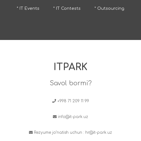
* IT Events
* IT Contests
* Outsourcing
ITPARK
Savol bormi?
+998 71 209 11 99
info@it-park.uz
Rezyume jo‘natish uchun :
hr@it-park.uz