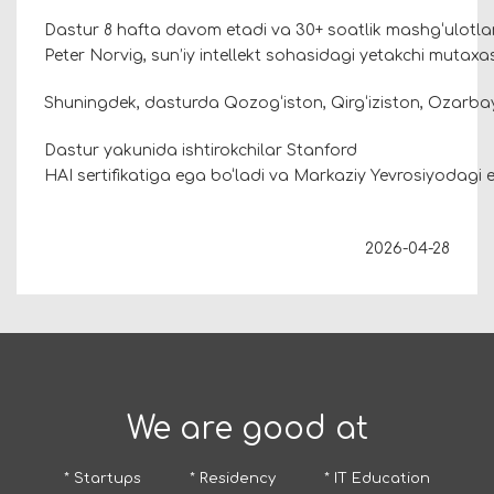
Dastur 8 hafta davom etadi va 30+ soatlik mashg‘ulotlarni
Peter Norvig, sun’iy intellekt sohasidagi yetakchi mutaxas
Shuningdek, dasturda Qozog‘iston, Qirg‘iziston, Ozarba
Dastur yakunida ishtirokchilar Stanford
HAI sertifikatiga ega bo‘ladi va Markaziy Yevrosiyodagi e
2026-04-28
We are good at
* Startups
* Residency
* IT Education