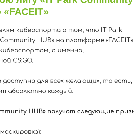
 «FACEIT»
елям киберспорта о том, что
IT
Park
k Community HUB» на платформе «
FACEIT
»
 киберспортом
,
а именно,
иной
CS
:
GO.
» доступна для всех желающих, то есть,
ет абсолютно каждый.
ommunity HUB» получат следующие приз
 маскировка);