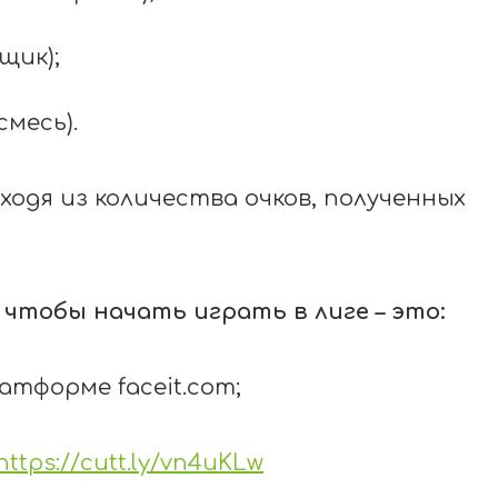
щик);
смесь).
одя из количества очков, полученных
 чтобы начать играть в лиге – это:
платформе
faceit
.
com
;
https://cutt.ly/vn4uKLw