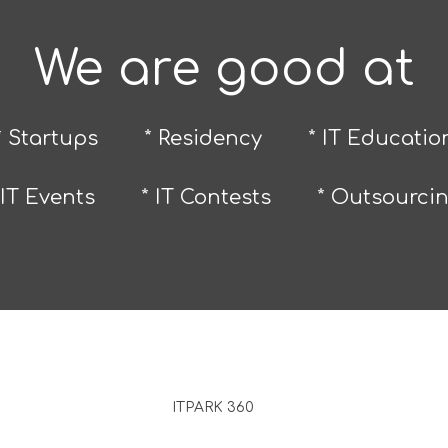
We are good at
* Startups
* Residency
* IT Educatio
 IT Events
* IT Contests
* Outsourci
ITPARK 360