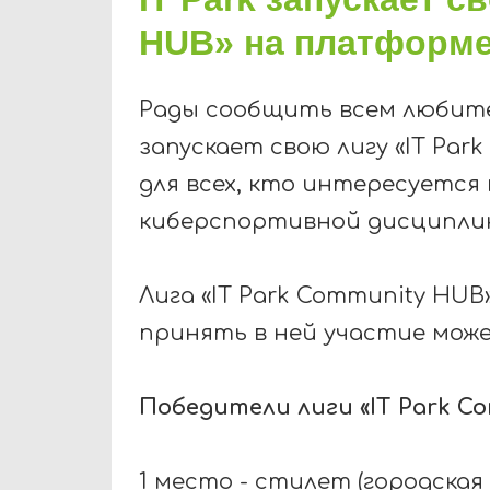
HUB» на платформе
Рады сообщить всем любит
запускает свою лигу «IT Par
для всех
,
кто интересуется
киберспортивной дисципл
Лига «IT Park Community HUB
принять в ней участие мож
Победители лиги «IT Park C
1 место - стилет (городская