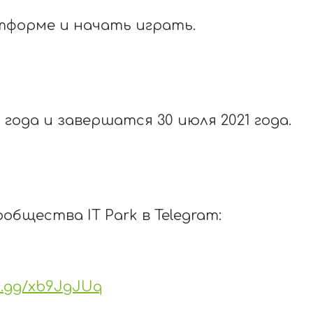
тформе и начать играть.
 года и завершатся 30 июля 2021 года.
сообщества
IT
Park
в
Telegram
:
rd.gg/xb9JgJUq