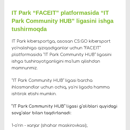
IT Park “FACEIT” platformasida “IT
Park Community HUB” ligasini ishga
tushirmoqda
IT Park kibersportga, asosan CS:GO kibersport
yo‘nalishiga qiziqadiganlar uchun “FACEIT”
platformasida “IT Park Community HUB” ligasini
ishga tushirayotganligini ma’lum qilishdan
mamnunmiz.
“IT Park Community HUB” ligasi barcha
ihlosmandlar uchun ochiq, ya’ni ligada hamma
ishtirok etishi mumkin.
“IT Park Community HUB” ligasi g‘oliblari quyidagi
sovg‘alar bilan taqdirlanadi:
1-o‘rin - xanjar (shahar maskirovkasi);