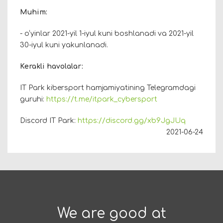
Muhim:
- o‘yinlar 2021-yil 1-iyul kuni boshlanadi va 2021-yil
30-iyul kuni yakunlanadi.
Kerakli havolalar:
IT Park kibersport hamjamiyatining Telegramdagi
guruhi:
https://t.me/itpark_cybersport
Discord IT Park:
https://discord.gg/xb9JgJUq
2021-06-24
We are good at