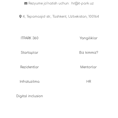
Rezyume jo‘natish uchun :
hr@it-park.uz
4, Tepamasjid str., Tashkent, Uzbekistan, 100164
ITPARK 360
Yangiliklar
Startaplar
Biz kimmiz?
Rezidentlar
Mentorlar
Infratuzilma
HR
Digital inclusion