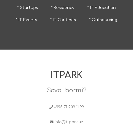
* Startups
* Residency
* IT Education
* IT Events
* IT Contests
* Outsourcing
ITPARK
Savol bormi?
+998 71 209 11 99
info@it-park.uz