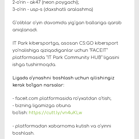
2-o‘rin - ak47 (neon poygachi);
3-o‘rin - usp-s (daxshatli aralashma)
G‘oliblar o‘yin davomida yig‘gan ballariga qarab
aniqlanadi.
IT Park kibersportga, asosan CS:GO kibersport
yo‘nalishiga qiziqadiganlar uchun “FACEIT”
platformasida “IT Park Community HUB” ligasini
ishga tushirmoqda.
Ligada o‘ynashni boshlash uchun qilishingiz
kerak bo‘lgan narsalar:
- faceit.com platformasida ro‘yxatdan o‘tish;
- bizning ligamizga obuna
bo‘lish:
https://cutt.ly/vn4uKLw
- platformadan xabarnoma kutish va o‘yinni
boshlash.