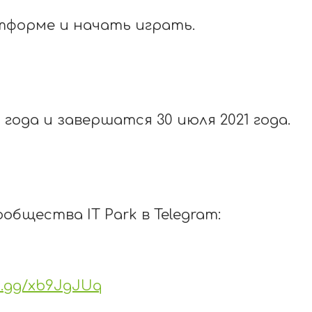
тформе и начать играть.
 года и завершатся 30 июля 2021 года.
сообщества
IT
Park
в
Telegram
:
rd.gg/xb9JgJUq