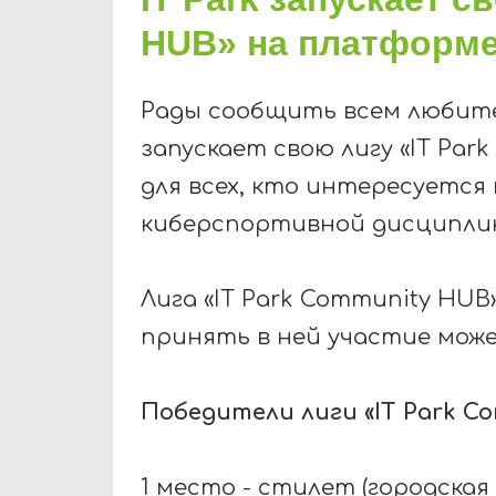
HUB» на платформе
Рады сообщить всем любит
запускает свою лигу «IT Par
для всех
,
кто интересуется
киберспортивной дисципл
Лига «IT Park Community HUB
принять в ней участие мож
Победители лиги «IT Park C
1 место - стилет (городская