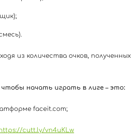
щик);
смесь).
одя из количества очков, полученных
 чтобы начать играть в лиге – это:
платформе
faceit
.
com
;
https://cutt.ly/vn4uKLw