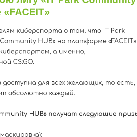
 «FACEIT»
елям киберспорта о том, что
IT
Park
k Community HUB» на платформе «
FACEIT
»
 киберспортом
,
а именно,
иной
CS
:
GO.
» доступна для всех желающих, то есть,
ет абсолютно каждый.
ommunity HUB» получат следующие приз
 маскировка);