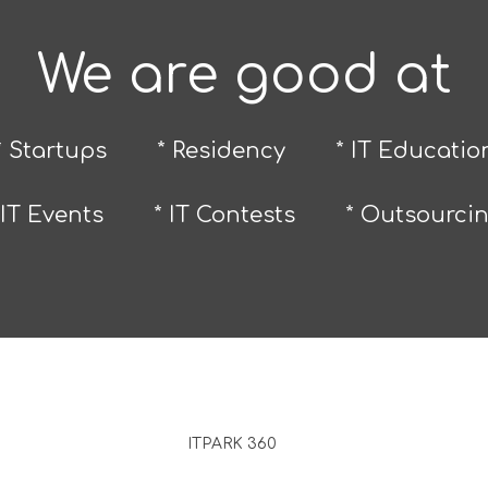
We are good at
* Startups
* Residency
* IT Educatio
 IT Events
* IT Contests
* Outsourci
ITPARK 360